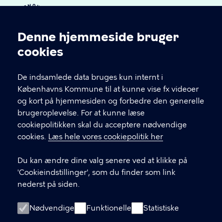
Denne hjemmeside bruger
Cookieindstillinger
cookies
De indsamlede data bruges kun internt i
KONTAKT
Københavns Kommune til at kunne vise fx videoer
og kort på hjemmesiden og forbedre den generelle
Bystævneparken 20A, 2700 Brønshøj
brugeroplevelse. For at kunne læse
F19Y@kk.dk
cookiepolitikken skal du acceptere nødvendige
cookies.
Læs hele vores cookiepolitik her
21 99 85 93
Du kan ændre dine valg senere ved at klikke på
LINKS
'Cookieindstillinger', som du finder som link
nederst på siden.
Følg os på Facebook
Nødvendige
Funktionelle
Statistiske
Følg os på Instagram