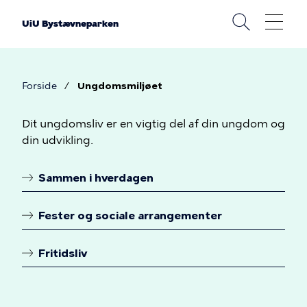
Gå
til
UiU Bystævneparken
hovedindhold
Forside
Ungdomsmiljøet
Brødkrumme
Ungdomsmiljøet
Dit ungdomsliv er en vigtig del af din ungdom og
din udvikling.
Sammen i hverdagen
Linkoversigt
Fester og sociale arrangementer
Fritidsliv