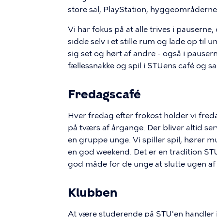
store sal, PlayStation, hyggeområdern
Vi har fokus på at alle trives i pauserne,
sidde selv i et stille rum og lade op ti
sig set og hørt af andre - også i pause
fællessnakke og spil i STUens café og sa
Fredagscafé
Hver fredag efter frokost holder vi fr
på tværs af årgange. Der bliver altid se
en gruppe unge. Vi spiller spil, hører
en god weekend. Det er en tradition STU'
god måde for de unge at slutte ugen af
Klubben
At være studerende på STU'en handler i