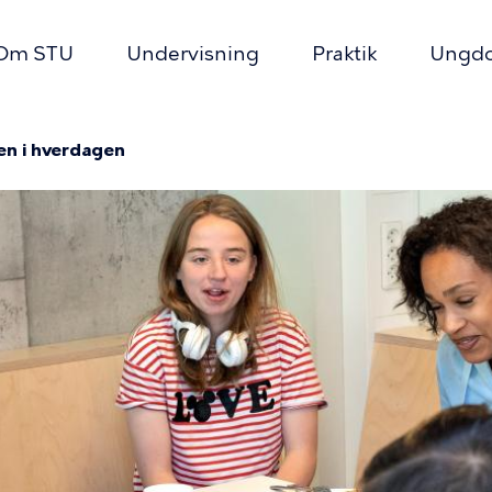
Om STU
Undervisning
Praktik
Ungdo
imær
igation
n i hverdagen
mme