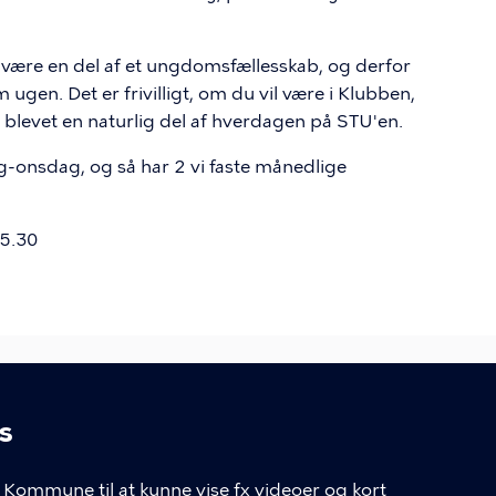
at være en del af et ungdomsfællesskab, og derfor
gen. Det er frivilligt, om du vil være i Klubben,
blevet en naturlig del af hverdagen på STU'en.
g-onsdag, og så har 2 vi faste månedlige
15.30
s
LINKS
Kommune til at kunne vise fx videoer og kort