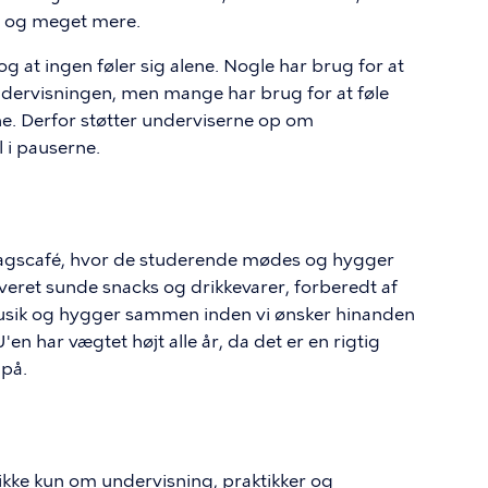
e og meget mere.
 og at ingen føler sig alene. Nogle har brug for at
l undervisningen, men mange har brug for at føle
rne. Derfor støtter underviserne op om
l i pauserne.
edagscafé, hvor de studerende mødes og hygger
rveret sunde snacks og drikkevarer, forberedt af
 musik og hygger sammen inden vi ønsker hinanden
en har vægtet højt alle år, da det er en rigtig
 på.
kke kun om undervisning, praktikker og