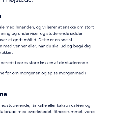
n
tale med hinanden, og vi lærer at snakke om stort
temning og underviser og studerende sidder
r et godt måltid. Dette er en social
 med venner eller, når du skal ud og begå dig
tikker.
ilberedt i vores store køkken af de studerende.
ime før om morgenen og spise morgenmad i
rne
dstuderende, får kaffe eller kakao i caféen og
n du bruge medieværkstedet, fitnessrummet, vores