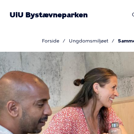
Gå
til
UiU Bystævneparken
hovedindhold
Pr
nav
Forside
Ungdomsmiljøet
Samme
Brødkru