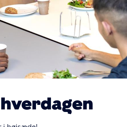
 hverdagen
 i højsæde!